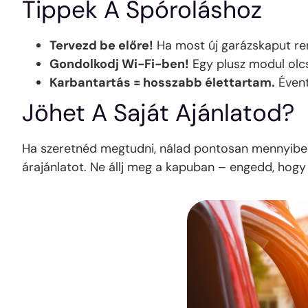
Tippek A Spóroláshoz
Tervezd be előre!
Ha most új garázskaput ren
Gondolkodj Wi-Fi-ben!
Egy plusz modul olcs
Karbantartás = hosszabb élettartam.
Évent
Jöhet A Saját Ajánlatod?
Ha szeretnéd megtudni, nálad pontosan mennyibe 
árajánlatot. Ne állj meg a kapuban – engedd, hogy