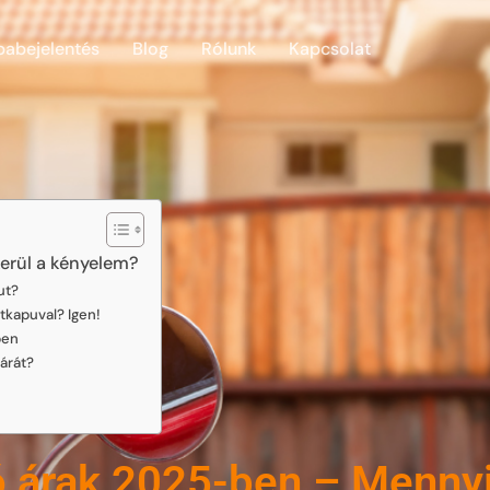
babejelentés
Blog
Rólunk
Kapcsolat
erül a kényelem?
ut?
tkapuval? Igen!
ben
árát?
ó árak 2025-ben – Mennyi