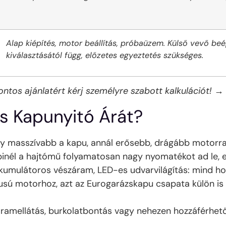
Alap kiépítés, motor beállítás, próbaüzem. Külső vevő beép
kiválasztásától függ, előzetes egyeztetés szükséges.
Pontos ajánlatért kérj személyre szabott kalkulációt! →
s Kapunyitó Árát?
y masszívabb a kapu, annál erősebb, drágább motorra 
binél a hajtómű folyamatosan nagy nyomatékot ad le, e
kumulátoros vész­áram, LED-es udvarvilágítás: mind h
sú motorhoz, azt az Eurogarázskapu csapata külön is 
am­ellátás, burkolatbontás vagy nehezen hozzáférhető