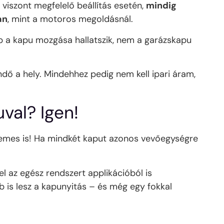
 viszont megfelelő beállítás esetén,
mindig
an
, mint a motoros megoldásnál.
b a kapu mozgása hallatszik, nem a garázskapu
dő a hely. Mindehhez pedig nem kell ipari áram,
val? Igen!
 érdemes is! Ha mindkét kaput azonos vevőegységre
el az egész rendszert applikációból is
 is lesz a kapunyitás – és még egy fokkal