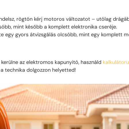
delsz, rögtön kérj motoros változatot – utólag drágá
óbb, mint később a komplett elektronika cseréje.
e egy gyors átvizsgálás olcsóbb, mint egy komplett m
kerülne az elektromos kapunyitó, használd
kalkulátor
 a technika dolgozzon helyetted!