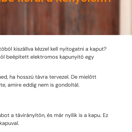
ól kiszállva kézzel kell nyitogatni a kaput?
y jól beépített elektromos kapunyitó egy
d, ha hosszú távra tervezel. De mielőtt
te, amire eddig nem is gondoltál.
t a távirányítón, és már nyílik is a kapu. Ez
kapuval.