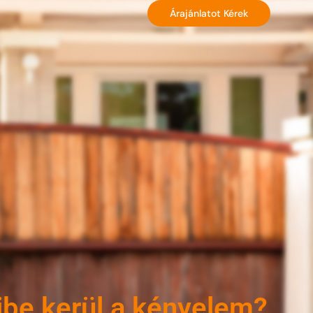
Árajánlatot Kérek
be kerül a kényelem?