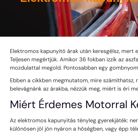
Elektromos kapunyitó árak után keresgélsz, mert el
Teljesen megértjük. Amikor 36 fokban izzik az aszfa
mozdulattal megold. Pontosabban egy gombnyom
Ebben a cikkben megmutatom, mire számíthatsz, me
belevágnánk az árakba, nézzük meg, miért is éri me
Miért Érdemes Motorral K
Az elektromos kapunyitás tényleg gyerekjáték: nem 
különösen jól jön nyáron a hőségben, vagy épp tél