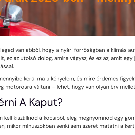
eged van abból, hogy a nyári forróságban a klímás autób
lt, ez az utolsó dolog, amire vágysz, és ez az, amit eg
ással.
nnyibe kerül ma a kényelem, és mire érdemes figyelne
g motorosra váltani – lehet, hogy van olyan érv mellet
érni A Kaput?
kell kiszállnod a kocsiból, elég megnyomnod egy gombo
en, mikor mínuszokban senki sem szeret matatni a kert