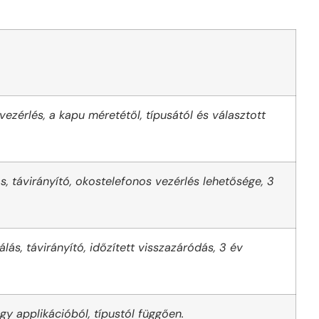
ezérlés, a kapu méretétől, típusától és választott
s, távirányító, okostelefonos vezérlés lehetősége, 3
ás, távirányító, időzített visszazáródás, 3 év
y applikációból, típustól függően.