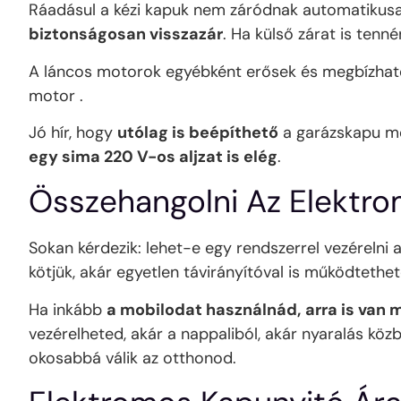
Ráadásul a kézi kapuk nem záródnak automatikusan, 
biztonságosan visszazár
. Ha külső zárat is tenn
A láncos motorok egyébként erősek és megbízhat
motor .
Jó hír, hogy
utólag is beépíthető
a garázskapu mot
egy sima 220 V-os aljzat is elég
.
Összehangolni Az Elektro
Sokan kérdezik: lehet-e egy rendszerrel vezérelni
kötjük, akár egyetlen távirányítóval is működtethe
Ha inkább
a mobilodat használnád,
arra is van
vezérelheted, akár a nappaliból, akár nyaralás k
okosabbá válik az otthonod.