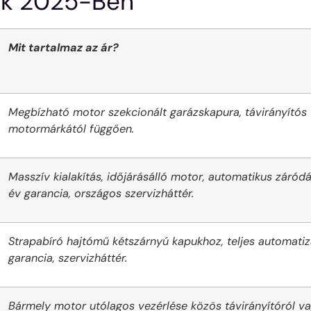
ak 2025-Ben
Mit tartalmaz az ár?
Megbízható motor szekcionált garázskapura, távirányítós v
motormárkától függően.
Masszív kialakítás, időjárásálló motor, automatikus záródá
év garancia, országos szervizháttér.
Strapabíró hajtómű kétszárnyú kapukhoz, teljes automatizál
garancia, szervizháttér.
Bármely motor utólagos vezérlése közös távirányítóról vag