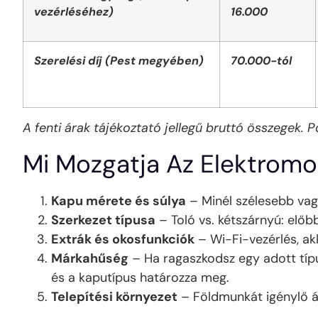
vezérléséhez)
16.000
Szerelési díj (Pest megyében)
70.000-tól
A fenti árak tájékoztató jellegű bruttó összegek. 
Mi Mozgatja Az Elektromo
Kapu mérete és súlya
– Minél szélesebb vag
Szerkezet típusa
– Toló vs. kétszárnyú: előb
Extrák és okosfunkciók
– Wi-Fi-vezérlés, ak
Márkahűség
– Ha ragaszkodsz egy adott típu
és a kaputípus határozza meg.
Telepítési környezet
– Földmunkát igénylő ár