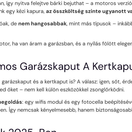
így nyitva felejtve bárki bejuthat – a motoros verzió
énk egy kézi kapura,
az összköltség szinte ugyanott v
óak, de
nem hangosabbak
, mint más típusok – inkáb
or, ha van áram a garázsban, és a nyílás fölött elegen
mos Garázskaput A Kertkapu
 a garázskaput és a kertkaput is? A válasz: igen, sőt,
ted őket – nem kell külön eszközökkel zsonglőrködni.
 megoldás
: egy wifis modul és egy fotocella beépítésév
özben. Így nemcsak kényelmesebb, hanem biztonságosabb