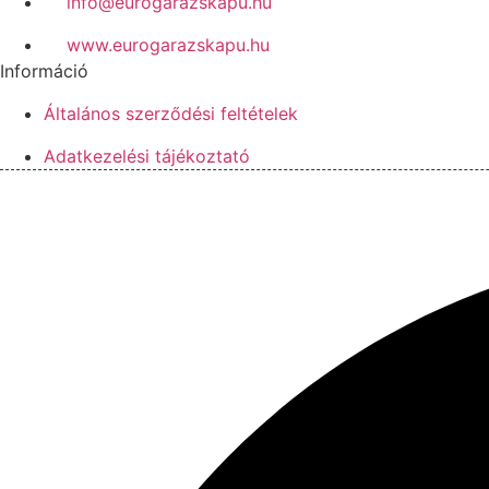
info@eurogarazskapu.hu
www.eurogarazskapu.hu
Információ
Általános szerződési feltételek
Adatkezelési tájékoztató
© 2025 | eurogarazskapu.hu Minden jog fenntartva