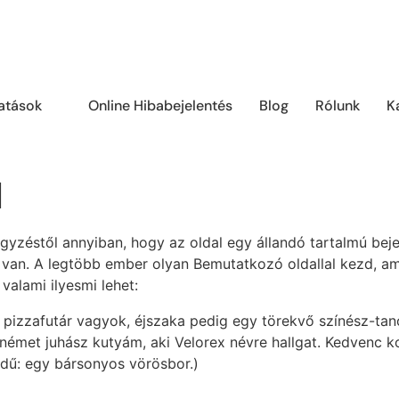
tatások
Online Hibabejelentés
Blog
Rólunk
K
l
egyzéstől annyiban, hogy az oldal egy állandó tartalmú beje
 van. A legtöbb ember olyan Bemutatkozó oldallal kezd, am
valami ilyesmi lehet:
s pizzafutár vagyok, éjszaka pedig egy törekvő színész-ta
émet juhász kutyám, aki Velorex névre hallgat. Kedvenc ko
edű: egy bársonyos vörösbor.)