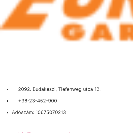
Eurogarázskapu – Oktotrade Kft.
2092. Budakeszi, Tiefenweg utca 12.
+36-23-452-900
Adószám: 10675070213