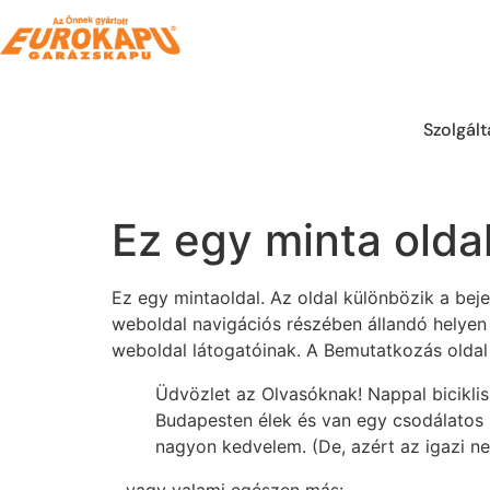
Skip
to
content
Szolgál
Árajánlatot Kérek
Ez egy minta olda
Ez egy mintaoldal. Az oldal különbözik a bej
weboldal navigációs részében állandó helyen
weboldal látogatóinak. A Bemutatkozás oldal 
Üdvözlet az Olvasóknak! Nappal bicikli
Budapesten élek és van egy csodálatos n
nagyon kedvelem. (De, azért az igazi n