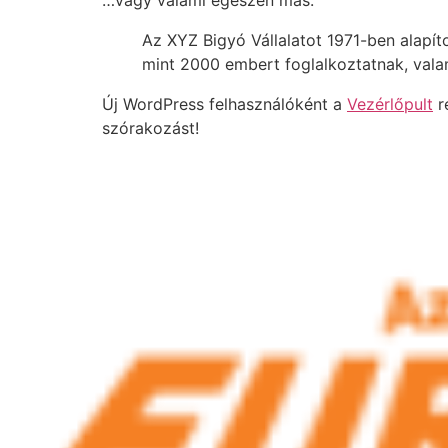
…vagy valami egészen más:
Az XYZ Bigyó Vállalatot 1971-ben alapít
mint 2000 embert foglalkoztatnak, vala
Új WordPress felhasználóként a
Vezérlőpult
ré
szórakozást!