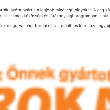
ották, azóta gyártja a legjobb minőségű bigyókat. A cég k
mint számos közösségi és jótékonysági programban is aktí
szre ugorva lehet törölni ezt az oldalt, és létrehozni egy ú