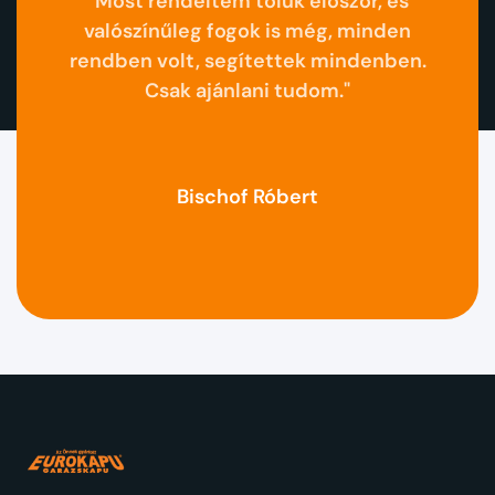
ból.
“Most rendeltem tőlük először, és
“Se
valószínűleg fogok is még, minden
pr
ész
rendben volt, segítettek mindenben.
g
Csak ajánlani tudom."
k
Bischof Róbert