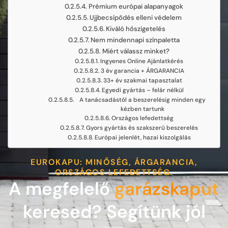
Prémium európai alapanyagok
Ujjbecsípődés elleni védelem
Kiváló hőszigetelés
Nem mindennapi színpaletta
Miért válassz minket?
Ingyenes Online Ajánlatkérés
3 év garancia + ÁRGARANCIA
33+ év szakmai tapasztalat
Egyedi gyártás – felár nélkül
A tanácsadástól a beszerelésig minden egy
kézben tartunk
Országos lefedettség
Gyors gyártás és szakszerű beszerelés
Európai jelenlét, hazai kiszolgálás
EUROKAPU: MINŐSÉG, ÁRGARANCIA,
ORSZÁGOS LEFEDETTSÉG.
A megfelelő
garázskaput
keresed? Segítünk jól