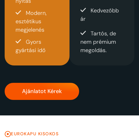
nyitás
Kedvezőbb
Modern,
ár
esztétikus
megjelenés
Tartós, de
Gyors
nem prémium
gyártási idő
megoldás.
Ajánlatot Kérek
EUROKAPU KISOKOS