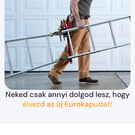
Neked csak annyi dolgod lesz, hogy
élvezd az új Eurokapudat!