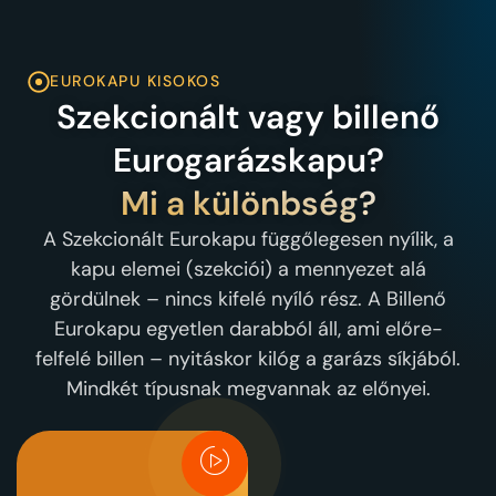
EUROKAPU KISOKOS
Szekcionált vagy billenő
Eurogarázskapu?
Mi a különbség?
A Szekcionált Eurokapu függőlegesen nyílik, a
kapu elemei (szekciói) a mennyezet alá
gördülnek – nincs kifelé nyíló rész. A Billenő
Eurokapu egyetlen darabból áll, ami előre-
felfelé billen – nyitáskor kilóg a garázs síkjából.
Mindkét típusnak megvannak az előnyei.