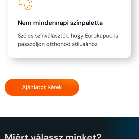
Nem mindennapi színpaletta
Széles színválaszték, hogy Eurokapud is
passzoljon otthonod stílusához.
Ajánlatot Kérek
Miért válassz minket?