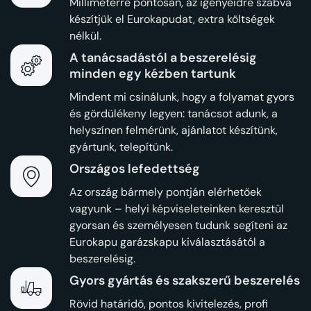
Milliméterre pontosan, az igényeidre szabva
készítjük el Eurokapudat, extra költségek
nélkül.
A tanácsadástól a beszerelésig
minden egy kézben tartunk
Mindent mi csinálunk, hogy a folyamat gyors
és gördülékeny legyen: tanácsot adunk, a
helyszínen felmérünk, ajánlatot készítünk,
gyártunk, telepítünk.
Országos lefedettség
Az ország bármely pontján elérhetőek
vagyunk – helyi képviseleteinken keresztül
gyorsan és személyesen tudunk segíteni az
Eurokapu garázskapu kiválasztásától a
beszerelésig.
Gyors gyártás és szakszerű beszerelés
Rövid határidő, pontos kivitelezés, profi