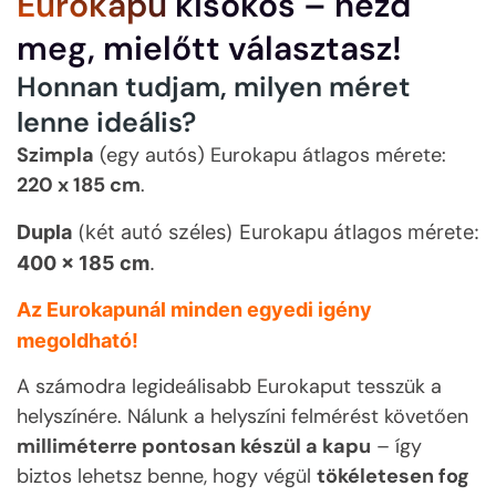
Eurokapu
kisokos – nézd
meg, mielőtt választasz!
Honnan tudjam, milyen méret
lenne ideális?
Szimpla
(egy autós) Eurokapu átlagos mérete:
220 x 185 cm
.
Dupla
(két autó széles) Eurokapu átlagos mérete:
400 x 185 cm
.
Az Eurokapunál minden egyedi igény
megoldható!
A számodra legideálisabb Eurokaput tesszük a
helyszínére.
Nálunk a helyszíni felmérést követően
milliméterre pontosan készül a kapu
– így
biztos lehetsz benne, hogy végül
tökéletesen fog