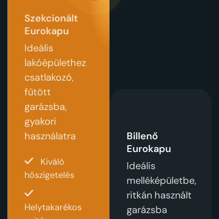
Szekcionált
Eurokapu
Ideális
lakóépülethez
csatlakozó,
fűtött
garázsba,
gyakori
használatra
Billenő
Eurokapu
Kiváló
Ideális
hőszigetelés
melléképületbe,
ritkán használt
Helytakarékos
garázsba