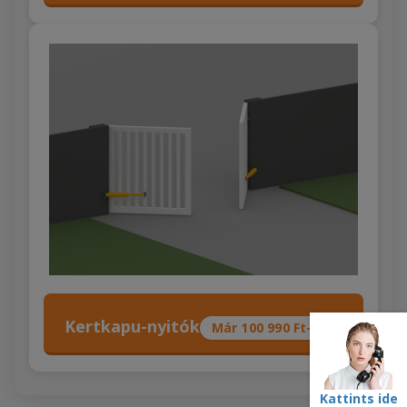
Kertkapu-nyitók
Már 100 990 Ft-tól
Kattints ide