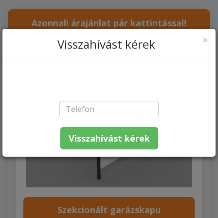
Azonnali árajánlat pár kattintással!
×
Visszahívást kérek
Visszahívást kérek
Szekcionált garázskapu